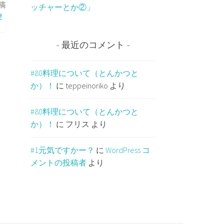
稿
ッチャーとか②」
！
最近のコメント
#80料理について（とんかつと
か）！
に
teppeinoriko
より
#80料理について（とんかつと
か）！
に
フリス
より
#1元気ですかー？
に
WordPress コ
メントの投稿者
より