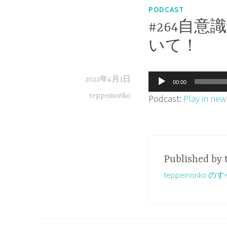
PODCAST
#264自
いて！
音
2022年4月1日
00:00
声
teppeinoriko
Podcast:
Play in ne
プ
レ
ー
ヤ
Published by
ー
teppeinorik