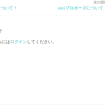
次の投
矢
について！
#265プロポーズについて
印
キ
ー
を
す
使
るには
ログイン
してください。
っ
て
く
だ
さ
い。