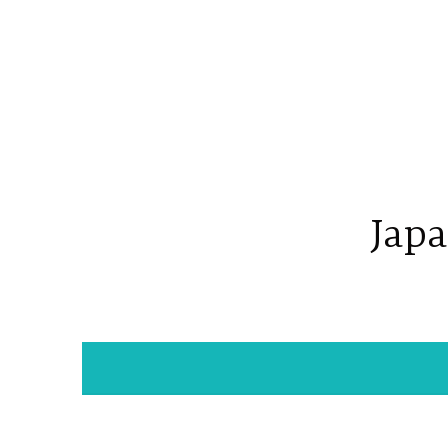
コ
ン
テ
ン
ツ
へ
ス
キ
Japa
ッ
プ