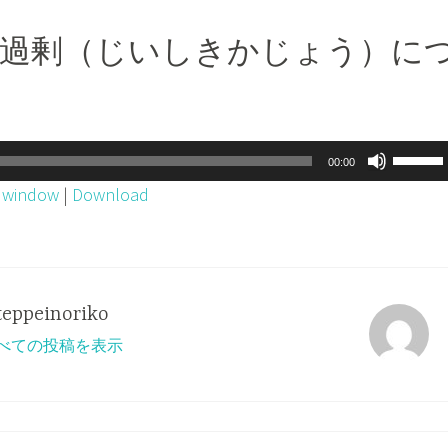
意識過剰（じいしきかじょう）に
ボ
00:00
リ
w window
|
Download
ュ
ー
ム
調
teppeinoriko
節
o のすべての投稿を表示
に
は
上
下