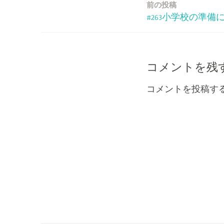
前の投稿
投
#263小学校の準備
稿
ナ
コメントを残
ビ
コメントを投稿す
ゲ
ー
シ
ョ
ン