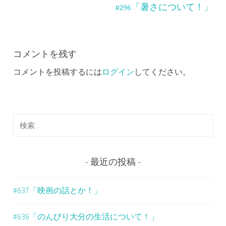
ナ
#296「暑さについて！」
ビ
ゲ
ー
コメントを残す
コメントを投稿するには
ログイン
してください。
シ
ョ
ン
検
索
:
最近の投稿
#637「映画の話とか！」
#636「のんびり大分の生活について！」