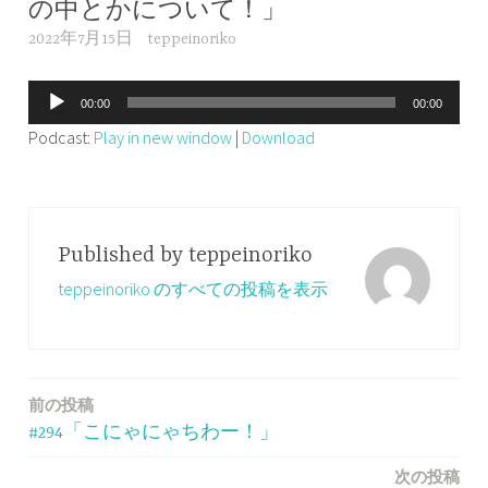
の中とかについて！」
2022年7月15日
teppeinoriko
音
00:00
00:00
声
Podcast:
Play in new window
|
Download
プ
レ
ー
ヤ
Published by
teppeinoriko
ー
teppeinoriko のすべての投稿を表示
前の投稿
投
#294「こにゃにゃちわー！」
稿
次の投稿