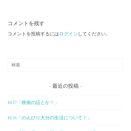
ビ
ゲ
ー
コメントを残す
コメントを投稿するには
ログイン
してください。
シ
ョ
ン
検
索
:
最近の投稿
#637「映画の話とか！」
#636「のんびり大分の生活について！」