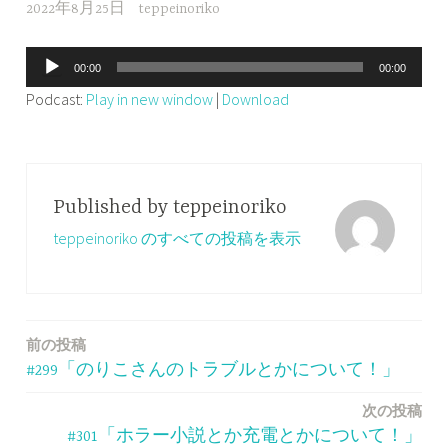
2022年8月25日
teppeinoriko
音
00:00
00:00
声
Podcast:
Play in new window
|
Download
プ
レ
ー
ヤ
Published by
teppeinoriko
ー
teppeinoriko のすべての投稿を表示
前の投稿
投
#299「のりこさんのトラブルとかについて！」
稿
次の投稿
ナ
#301「ホラー小説とか充電とかについて！」