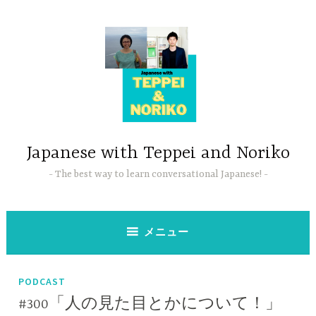
コ
ン
テ
ン
ツ
へ
ス
キ
ッ
Japanese with Teppei and Noriko
プ
The best way to learn conversational Japanese!
メニュー
PODCAST
#300「人の見た目とかについて！」