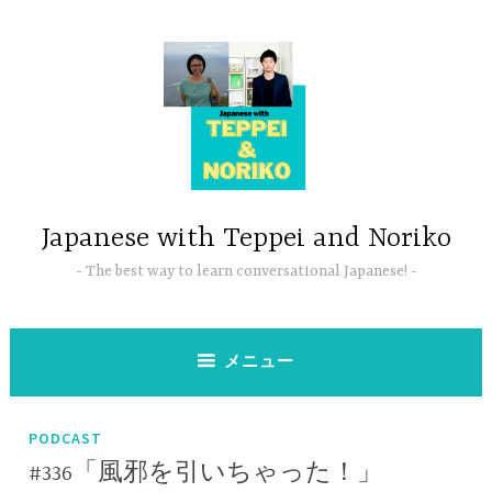
コ
ン
テ
ン
ツ
へ
ス
キ
ッ
Japanese with Teppei and Noriko
プ
The best way to learn conversational Japanese!
メニュー
PODCAST
#336「風邪を引いちゃった！」