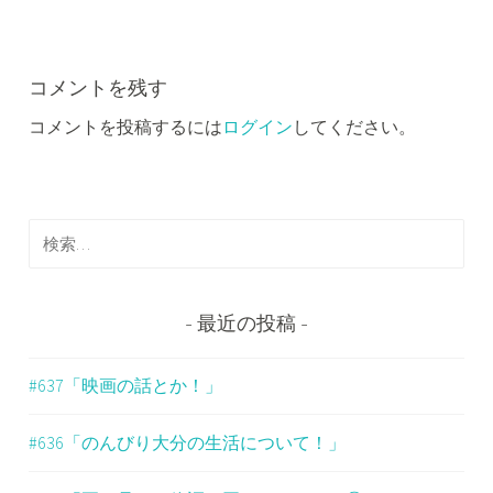
ビ
ゲ
ー
コメントを残す
コメントを投稿するには
ログイン
してください。
シ
ョ
ン
検
索
:
最近の投稿
#637「映画の話とか！」
#636「のんびり大分の生活について！」