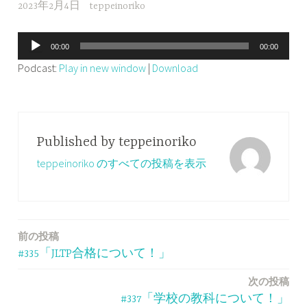
2023年2月4日
teppeinoriko
音
00:00
00:00
声
Podcast:
Play in new window
|
Download
プ
レ
ー
ヤ
Published by
teppeinoriko
ー
teppeinoriko のすべての投稿を表示
前の投稿
投
#335「JLTP合格について！」
稿
次の投稿
ナ
#337「学校の教科について！」