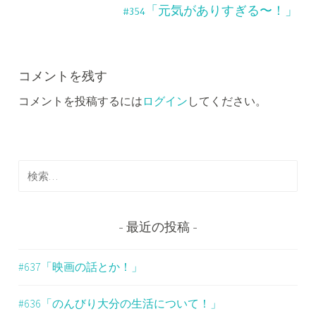
ビ
#354「元気がありすぎる〜！」
ゲ
ー
コメントを残す
シ
コメントを投稿するには
ログイン
してください。
ョ
ン
検
索
:
最近の投稿
#637「映画の話とか！」
#636「のんびり大分の生活について！」