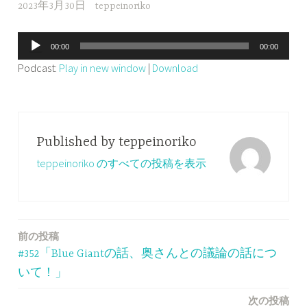
2023年3月30日
teppeinoriko
音
00:00
00:00
声
Podcast:
Play in new window
|
Download
プ
レ
ー
ヤ
Published by
teppeinoriko
ー
teppeinoriko のすべての投稿を表示
前の投稿
投
#352「Blue Giantの話、奥さんとの議論の話につ
稿
いて！」
ナ
次の投稿